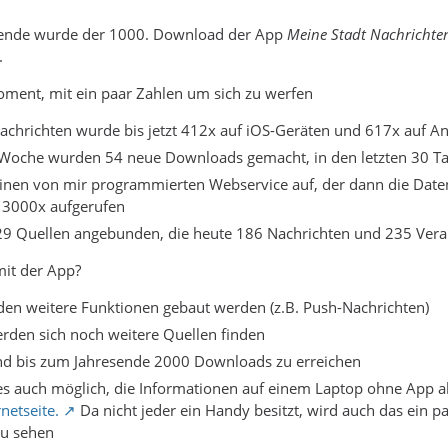
nde wurde der 1000. Download der App
Meine Stadt Nachrichte
.
Moment, mit ein paar Zahlen um sich zu werfen
achrichten wurde bis jetzt 412x auf iOS-Geräten und 617x auf A
en Woche wurden 54 neue Downloads gemacht, in den letzten 30
einen von mir programmierten Webservice auf, der dann die Daten 
13000x aufgerufen
 29 Quellen angebunden, die heute 186 Nachrichten und 235 Veran
mit der App?
den weitere Funktionen gebaut werden (z.B. Push-Nachrichten)
erden sich noch weitere Quellen finden
ind bis zum Jahresende 2000 Downloads zu erreichen
t es auch möglich, die Informationen auf einem Laptop ohne App a
rnetseite.
Da nicht jeder ein Handy besitzt, wird auch das ein p
zu sehen