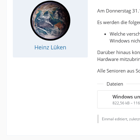
Am Donnerstag 31.10
Es werden die folg
Welche versch
Windows nicht
Heinz Lüken
Darüber hinaus könn
Hardware mitzubri
Alle Senioren aus S
Dateien
Windows un
822,56 kB – 11
Einmal editiert, zulet