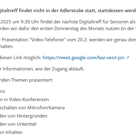
gitaltreff findet nicht in der Adlerstube statt, stattdessen w
025 um 9:30 Uhr findet der nächste Digitaltreff für Senioren als 
n wir dafür den ersten Donnerstag des Monats nutzen (in der Reg
r Präsentation "Video-Telefonie" vom 20.2. werden wir genau di
halten.
diesen Link möglich:
https://meet.google.com/bsz-vent-jcn
r Informationen, wie der Zugang abläuft.
enden Themen präsentiert:
enz
en in Video-Konferenzen
schalten von Mikrofon/Kamera
en von Hintergründen
en von Untertitel
on Inhalten