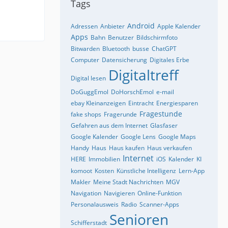
Tags
Android
Adressen
Anbieter
Apple Kalender
Apps
Bahn
Benutzer
Bildschirmfoto
Bitwarden
Bluetooth
busse
ChatGPT
Computer
Datensicherung
Digitales Erbe
Digitaltreff
Digital lesen
DoGuggEmol
DoHorschEmol
e-mail
ebay Kleinanzeigen
Eintracht
Energiesparen
Fragestunde
fake shops
Fragerunde
Gefahren aus dem Internet
Glasfaser
Google Kalender
Google Lens
Google Maps
Handy
Haus
Haus kaufen
Haus verkaufen
Internet
HERE
Immobilien
iOS
Kalender
KI
komoot
Kosten
Künstliche Intelligenz
Lern-App
Makler
Meine Stadt Nachrichten
MGV
Navigation
Navigieren
Online-Funktion
Personalausweis
Radio
Scanner-Apps
Senioren
Schifferstadt