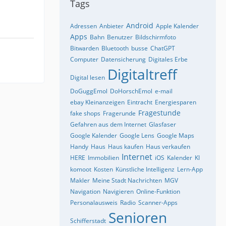
Tags
Android
Adressen
Anbieter
Apple Kalender
Apps
Bahn
Benutzer
Bildschirmfoto
Bitwarden
Bluetooth
busse
ChatGPT
Computer
Datensicherung
Digitales Erbe
Digitaltreff
Digital lesen
DoGuggEmol
DoHorschEmol
e-mail
ebay Kleinanzeigen
Eintracht
Energiesparen
Fragestunde
fake shops
Fragerunde
Gefahren aus dem Internet
Glasfaser
Google Kalender
Google Lens
Google Maps
Handy
Haus
Haus kaufen
Haus verkaufen
Internet
HERE
Immobilien
iOS
Kalender
KI
komoot
Kosten
Künstliche Intelligenz
Lern-App
Makler
Meine Stadt Nachrichten
MGV
Navigation
Navigieren
Online-Funktion
Personalausweis
Radio
Scanner-Apps
Senioren
Schifferstadt