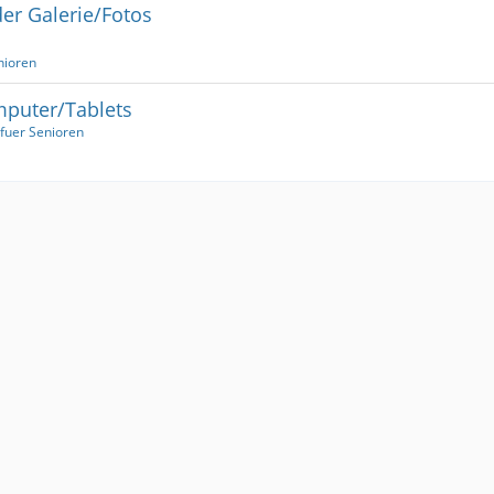
er Galerie/Fotos
enioren
mputer/Tablets
f fuer Senioren