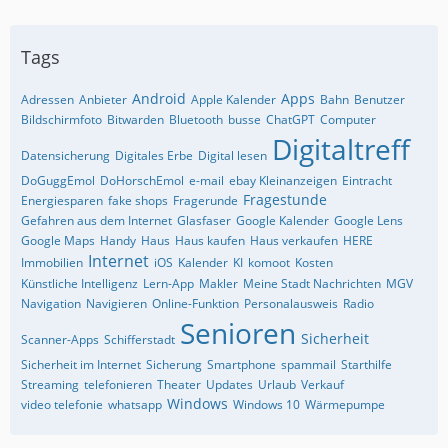
Tags
Android
Apps
Adressen
Anbieter
Apple Kalender
Bahn
Benutzer
Bildschirmfoto
Bitwarden
Bluetooth
busse
ChatGPT
Computer
Digitaltreff
Datensicherung
Digitales Erbe
Digital lesen
DoGuggEmol
DoHorschEmol
e-mail
ebay Kleinanzeigen
Eintracht
Fragestunde
Energiesparen
fake shops
Fragerunde
Gefahren aus dem Internet
Glasfaser
Google Kalender
Google Lens
Google Maps
Handy
Haus
Haus kaufen
Haus verkaufen
HERE
Internet
Immobilien
iOS
Kalender
KI
komoot
Kosten
Künstliche Intelligenz
Lern-App
Makler
Meine Stadt Nachrichten
MGV
Navigation
Navigieren
Online-Funktion
Personalausweis
Radio
Senioren
Sicherheit
Scanner-Apps
Schifferstadt
Sicherheit im Internet
Sicherung
Smartphone
spammail
Starthilfe
Streaming
telefonieren
Theater
Updates
Urlaub
Verkauf
Windows
video telefonie
whatsapp
Windows 10
Wärmepumpe