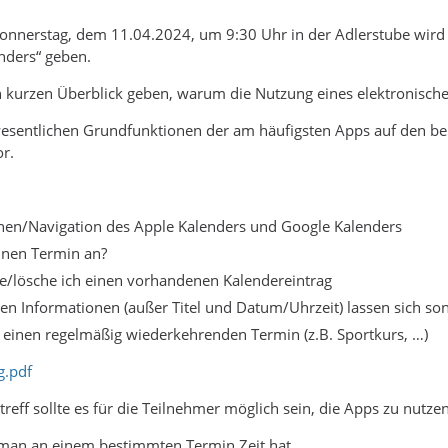
Donnerstag, dem 11.04.2024, um 9:30 Uhr in der Adlerstube wird
nders“ geben.
kurzen Überblick geben, warum die Nutzung eines elektronischen 
esentlichen Grundfunktionen der am häufigsten Apps auf den be
r.
en/Navigation des Apple Kalenders und Google Kalenders
einen Termin an?
e/lösche ich einen vorhandenen Kalendereintrag
en Informationen (außer Titel und Datum/Uhrzeit) lassen sich son
h einen regelmäßig wiederkehrenden Termin (z.B. Sportkurs, …)
g.pdf
reff sollte es für die Teilnehmer möglich sein, die Apps zu nutze
 man an einem bestimmten Termin Zeit hat